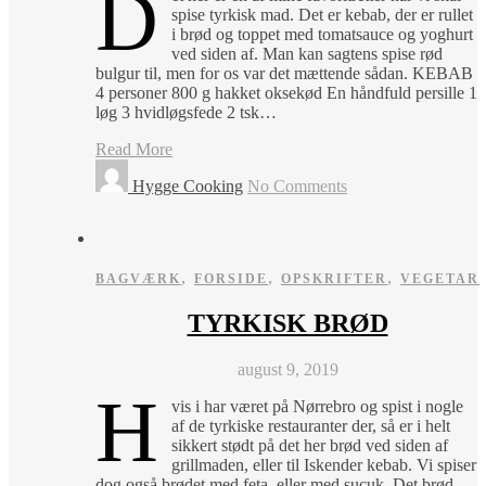
D
spise tyrkisk mad. Det er kebab, der er rullet
i brød og toppet med tomatsauce og yoghurt
ved siden af. Man kan sagtens spise rød
bulgur til, men for os var det mættende sådan. KEBAB
4 personer 800 g hakket oksekød En håndfuld persille 1
løg 3 hvidløgsfede 2 tsk…
Read More
Hygge Cooking
No Comments
,
,
,
BAGVÆRK
FORSIDE
OPSKRIFTER
VEGETAR
TYRKISK BRØD
august 9, 2019
H
vis i har været på Nørrebro og spist i nogle
af de tyrkiske restauranter der, så er i helt
sikkert stødt på det her brød ved siden af
grillmaden, eller til Iskender kebab. Vi spiser
dog også brødet med feta, eller med sucuk. Det brød