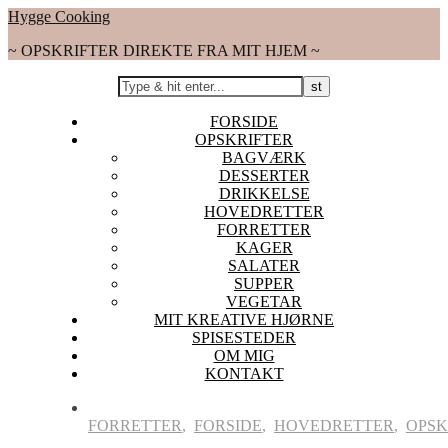
Hygge Cooking
~ OPSKRIFTER DIREKTE FRA MIT HJEM ~
FORSIDE
OPSKRIFTER
BAGVÆRK
DESSERTER
DRIKKELSE
HOVEDRETTER
FORRETTER
KAGER
SALATER
SUPPER
VEGETAR
MIT KREATIVE HJØRNE
SPISESTEDER
OM MIG
KONTAKT
FORRETTER
,
FORSIDE
,
HOVEDRETTER
,
OPSK