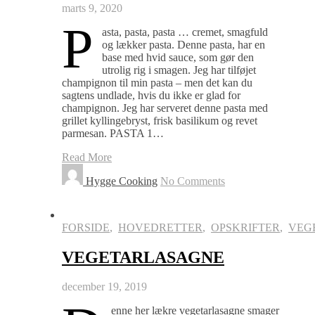
marts 9, 2020
P
asta, pasta, pasta … cremet, smagfuld
og lækker pasta. Denne pasta, har en
base med hvid sauce, som gør den
utrolig rig i smagen. Jeg har tilføjet
champignon til min pasta – men det kan du
sagtens undlade, hvis du ikke er glad for
champignon. Jeg har serveret denne pasta med
grillet kyllingebryst, frisk basilikum og revet
parmesan. PASTA 1…
Read More
Hygge Cooking
No Comments
FORSIDE
,
HOVEDRETTER
,
OPSKRIFTER
,
VEG
VEGETARLASAGNE
december 19, 2019
enne her lækre vegetarlasagne smager