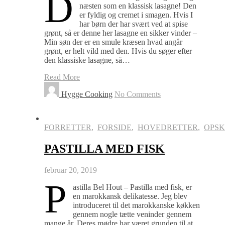
D
næsten som en klassisk lasagne! Den
er fyldig og cremet i smagen. Hvis I
har børn der har svært ved at spise
grønt, så er denne her lasagne en sikker vinder –
Min søn der er en smule kræsen hvad angår
grønt, er helt vild med den. Hvis du søger efter
den klassiske lasagne, så…
Read More
Hygge Cooking
No Comments
FORRETTER
,
FORSIDE
,
HOVEDRETTER
,
OPSK
PASTILLA MED FISK
februar 20, 2019
P
astilla Bel Hout – Pastilla med fisk, er
en marokkansk delikatesse. Jeg blev
introduceret til det marokkanske køkken
gennem nogle tætte veninder gennem
mange år. Deres mødre har været grunden til at