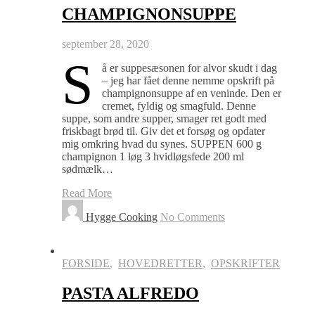
CHAMPIGNONSUPPE
september 28, 2020
S
å er suppesæsonen for alvor skudt i dag
– jeg har fået denne nemme opskrift på
champignonsuppe af en veninde. Den er
cremet, fyldig og smagfuld. Denne
suppe, som andre supper, smager ret godt med
friskbagt brød til. Giv det et forsøg og opdater
mig omkring hvad du synes. SUPPEN 600 g
champignon 1 løg 3 hvidløgsfede 200 ml
sødmælk…
Read More
Hygge Cooking
No Comments
FORSIDE
,
HOVEDRETTER
,
OPSKRIFTER
PASTA ALFREDO