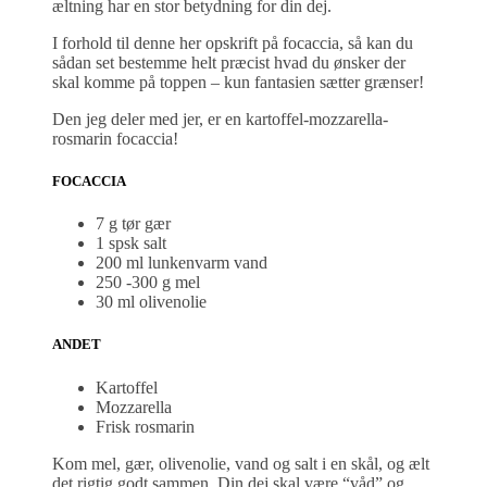
æltning har en stor betydning for din dej.
I forhold til denne her opskrift på focaccia, så kan du
sådan set bestemme helt præcist hvad du ønsker der
skal komme på toppen – kun fantasien sætter grænser!
Den jeg deler med jer, er en kartoffel-mozzarella-
rosmarin focaccia!
FOCACCIA
7 g tør gær
1 spsk salt
200 ml lunkenvarm vand
250 -300 g mel
30 ml olivenolie
ANDET
Kartoffel
Mozzarella
Frisk rosmarin
Kom mel, gær, olivenolie, vand og salt i en skål, og ælt
det rigtig godt sammen. Din dej skal være “våd” og