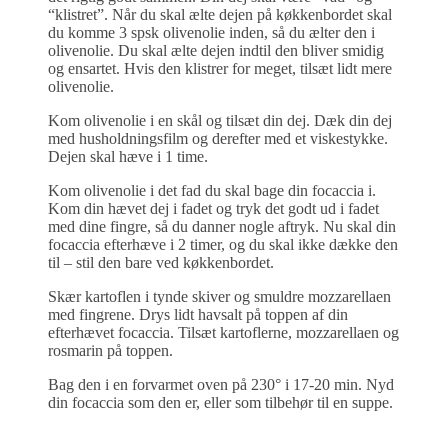
“klistret”. Når du skal ælte dejen på køkkenbordet skal
du komme 3 spsk olivenolie inden, så du ælter den i
olivenolie. Du skal ælte dejen indtil den bliver smidig
og ensartet. Hvis den klistrer for meget, tilsæt lidt mere
olivenolie.
Kom olivenolie i en skål og tilsæt din dej. Dæk din dej
med husholdningsfilm og derefter med et viskestykke.
Dejen skal hæve i 1 time.
Kom olivenolie i det fad du skal bage din focaccia i.
Kom din hævet dej i fadet og tryk det godt ud i fadet
med dine fingre, så du danner nogle aftryk. Nu skal din
focaccia efterhæve i 2 timer, og du skal ikke dække den
til – stil den bare ved køkkenbordet.
Skær kartoflen i tynde skiver og smuldre mozzarellaen
med fingrene. Drys lidt havsalt på toppen af din
efterhævet focaccia. Tilsæt kartoflerne, mozzarellaen og
rosmarin på toppen.
Bag den i en forvarmet oven på 230° i 17-20 min. Nyd
din focaccia som den er, eller som tilbehør til en suppe.