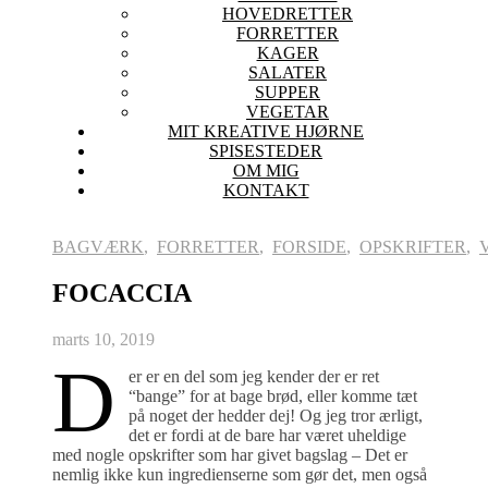
HOVEDRETTER
FORRETTER
KAGER
SALATER
SUPPER
VEGETAR
MIT KREATIVE HJØRNE
SPISESTEDER
OM MIG
KONTAKT
BAGVÆRK
,
FORRETTER
,
FORSIDE
,
OPSKRIFTER
,
FOCACCIA
marts 10, 2019
D
er er en del som jeg kender der er ret
“bange” for at bage brød, eller komme tæt
på noget der hedder dej! Og jeg tror ærligt,
det er fordi at de bare har været uheldige
med nogle opskrifter som har givet bagslag – Det er
nemlig ikke kun ingredienserne som gør det, men også