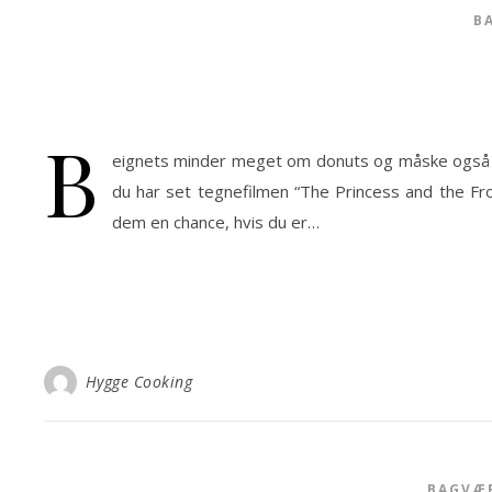
B
B
eignets minder meget om donuts og måske også ma
du har set tegnefilmen “The Princess and the Fro
dem en chance, hvis du er…
Hygge Cooking
BAGVÆ