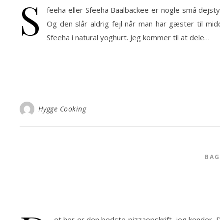
S
feeha eller Sfeeha Baalbackee er nogle små dejst
Og den slår aldrig fejl når man har gæster til 
Sfeeha i natural yoghurt. Jeg kommer til at dele…
Hygge Cooking
BA
et her er den bedste pizzaopskrift, jeg kender.