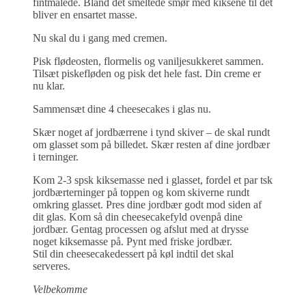
fintmalede. Bland det smeltede smør med kiksene til det
bliver en ensartet masse.
Nu skal du i gang med cremen.
Pisk flødeosten, flormelis og vaniljesukkeret sammen.
Tilsæt piskefløden og pisk det hele fast. Din creme er
nu klar.
Sammensæt dine 4 cheesecakes i glas nu.
Skær noget af jordbærrene i tynd skiver – de skal rundt
om glasset som på billedet. Skær resten af dine jordbær
i terninger.
Kom 2-3 spsk kiksemasse ned i glasset, fordel et par tsk
jordbærterninger på toppen og kom skiverne rundt
omkring glasset. Pres dine jordbær godt mod siden af
dit glas. Kom så din cheesecakefyld ovenpå dine
jordbær. Gentag processen og afslut med at drysse
noget kiksemasse på. Pynt med friske jordbær.
Stil din cheesecakedessert på køl indtil det skal
serveres.
Velbekomme