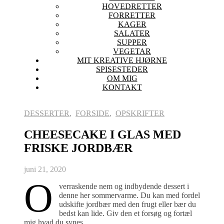
HOVEDRETTER
FORRETTER
KAGER
SALATER
SUPPER
VEGETAR
MIT KREATIVE HJØRNE
SPISESTEDER
OM MIG
KONTAKT
DESSERTER
,
FORSIDE
,
OPSKRIFTER
CHEESECAKE I GLAS MED
FRISKE JORDBÆR
juni 21, 2020
O
verraskende nem og indbydende dessert i
denne her sommervarme. Du kan med fordel
udskifte jordbær med den frugt eller bær du
bedst kan lide. Giv den et forsøg og fortæl
mig hvad du synes.