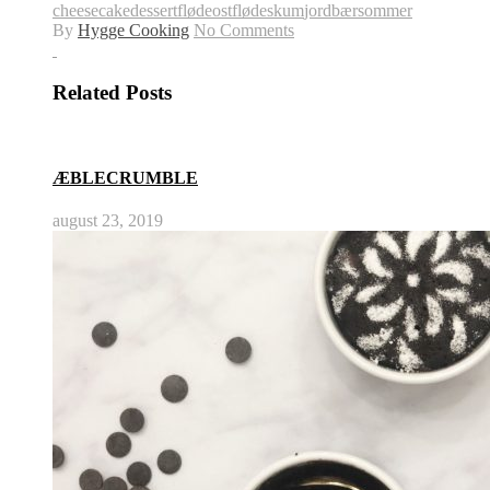
cheesecake
dessert
flødeost
flødeskum
jordbær
sommer
By
Hygge Cooking
No Comments
Related Posts
ÆBLECRUMBLE
august 23, 2019